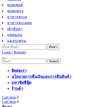
หอยเชลล์
หอยแครง
อาหารทะเล
อาหารทะเลสด
เต้าหู้ปลา
แซลมอน
แมงกะพรุน
ค้นหา:
ค้นหา
Login
Login / Register
/
Open
Search
Register
Menu
for:
ติดต่อเรา
นโยบายการคืนเงินและการคืนสินค้า
มหาชัยซีฟู้ด
ร้านค้า
Cart
Close
Cart item
0
item
Cart
Menu
Cart item
0
item
ค้นหา