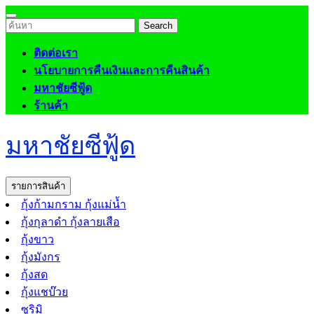
Skip
Open
to
Search
Menu
content
for:
ติดต่อเรา
นโยบายการคืนเงินและการคืนสินค้า
มหาชัยซีฟู้ด
ร้านค้า
Close
มหาชัยซีฟู้ด
Menu
รายการสินค้า
กุ้งก้ามกราม กุ้งแม่น้ำ
กุ้งกุลาดำ กุ้งลายเสือ
กุ้งขาว
กุ้งมังกร
กุ้งสด
กุ้งแชบ๊วย
ซูริมิ