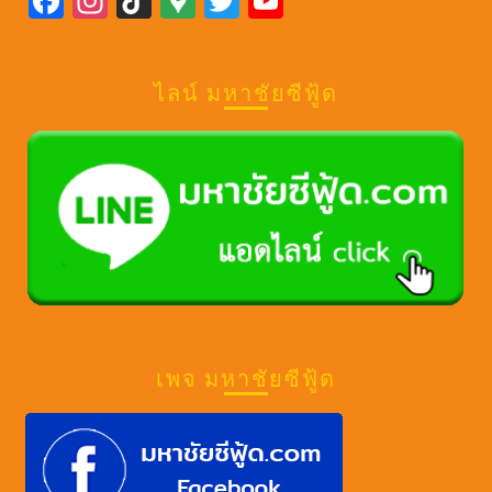
F
In
Ti
G
T
Y
a
st
k
o
wi
o
ce
a
T
o
tt
u
ไลน์ มหาชัยซีฟู้ด
b
gr
o
gl
er
T
o
a
k
e
u
o
m
M
b
k
a
e
p
s
เพจ มหาชัยซีฟู้ด