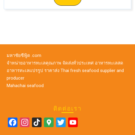
มหาชัยซีฟู้ด .com
จำหน่ายอาหารทะเลคุณภาพ จัดส่งทั่วประเทศ อาหารทะเลสด
อาหารทะเลแปรรูป ราคาส่ง Thai fresh seafood supplier and
producer
Mahachai seafood
ติดต่อเรา
F
In
Ti
G
T
Y
a
st
k
o
wi
o