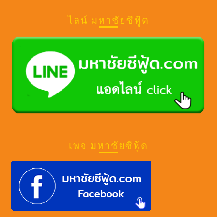
ce
a
T
o
tt
u
ไลน์ มหาชัยซีฟู้ด
b
gr
o
gl
er
T
o
a
k
e
u
o
m
M
b
k
a
e
p
s
เพจ มหาชัยซีฟู้ด