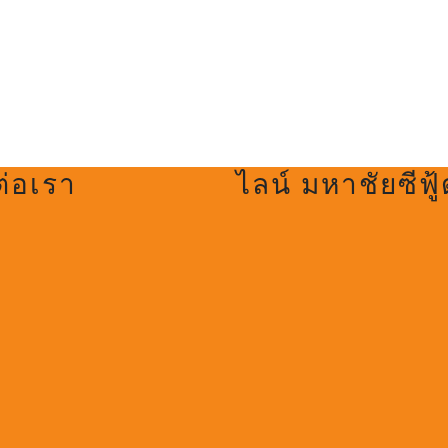
ต่อเรา
ไลน์ มหาชัยซีฟู้
ook
gram
e
r
be