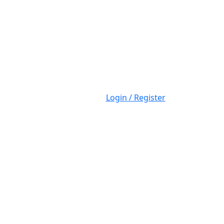
Login
Login / Register
/
Register