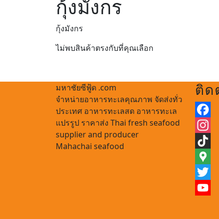
กุ้งมังกร
กุ้งมังกร
ไม่พบสินค้าตรงกับที่คุณเลือก
Back
to
ติด
มหาชัยซีฟู้ด .com
Top
จำหน่ายอาหารทะเลคุณภาพ จัดส่งทั่ว
ประเทศ อาหารทะเลสด อาหารทะเล
แปรรูป ราคาส่ง Thai fresh seafood
Faceb
supplier and producer
Insta
Mahachai seafood
TikTok
Googl
Maps
Twitte
YouTu