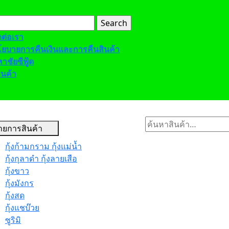
h
ดต่อเรา
ยบายการคืนเงินและการคืนสินค้า
าชัยซีฟู้ด
านค้า
u
ค้นหา:
ายการสินค้า
กุ้งก้ามกราม กุ้งแม่น้ำ
กุ้งกุลาดำ กุ้งลายเสือ
กุ้งขาว
กุ้งมังกร
กุ้งสด
กุ้งแชบ๊วย
ซูริมิ