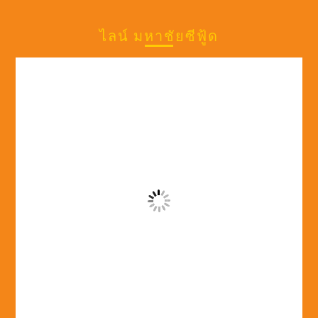
ce
a
T
o
tt
u
ไลน์ มหาชัยซีฟู้ด
b
gr
o
gl
er
T
o
a
k
e
u
o
m
M
b
k
a
e
p
s