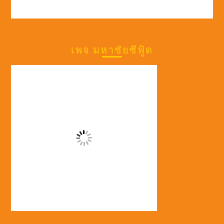
เพจ มหาชัยซีฟู้ด