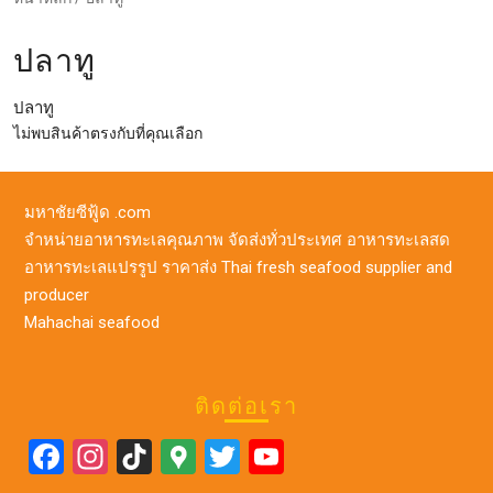
ปลาทู
ปลาทู
ไม่พบสินค้าตรงกับที่คุณเลือก
มหาชัยซีฟู้ด .com
จำหน่ายอาหารทะเลคุณภาพ จัดส่งทั่วประเทศ อาหารทะเลสด
อาหารทะเลแปรรูป ราคาส่ง Thai fresh seafood supplier and
producer
Mahachai seafood
ติดต่อเรา
F
In
Ti
G
T
Y
a
st
k
o
wi
o